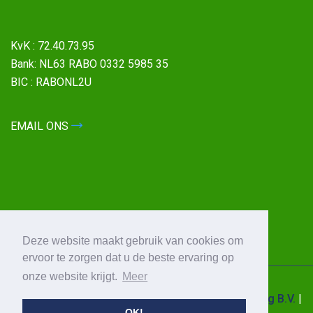
KvK : 72.40.73.95
Bank: NL63 RABO 0332 5985 35
BIC : RABONL2U
EMAIL ONS
Deze website maakt gebruik van cookies om
ervoor te zorgen dat u de beste ervaring op
onze website krijgt.
Meer
© 2026 All Rights Reserved by
Power Quality Saving B.V.
|
OK!